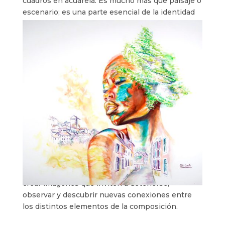
cuadros en acuarela. Es mucho más que paisaje o
escenario; es una parte esencial de la identidad
de los personajes representados.
Árboles, flores, raíces, montañas y animales
comparten un lenguaje visual donde naturaleza y
ser humano dejan de mostrarse como realidades
independientes.
Esta forma de entender la imagen está presente
en diferentes series de mi obra. En algunas
composiciones la naturaleza ocupa todo el
protagonismo; en otras comparte espacio con la
arquitectura, la memoria o la experiencia
personal.
A través de estos cuadros en acuarela busco
crear imágenes que inviten a detenerse,
observar y descubrir nuevas conexiones entre
los distintos elementos de la composición.