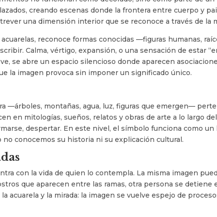
azados, creando escenas donde la frontera entre cuerpo y pai
entrever una dimensión interior que se reconoce a través de la 
 acuarelas, reconoce formas conocidas —figuras humanas, raí
ribir. Calma, vértigo, expansión, o una sensación de estar “e
e ve, se abre un espacio silencioso donde aparecen asociacione
ue la imagen provoca sin imponer un significado único.
ura —árboles, montañas, agua, luz, figuras que emergen— per
 en mitologías, sueños, relatos y obras de arte a lo largo de
ormarse, despertar. En este nivel, el símbolo funciona como un 
no conocemos su historia ni su explicación cultural.
adas
entra con la vida de quien lo contempla. La misma imagen pue
rostros que aparecen entre las ramas, otra persona se detiene e
e la acuarela y la mirada: la imagen se vuelve espejo de proc