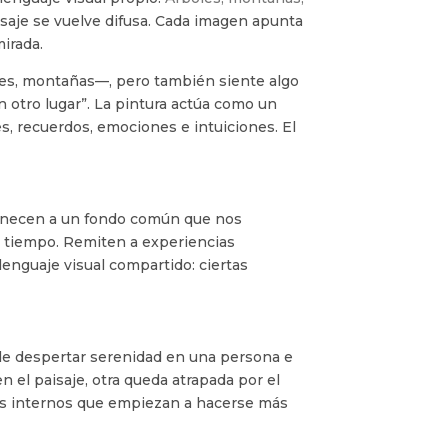
saje se vuelve difusa. Cada imagen apunta
mirada.
ces, montañas—, pero también siente algo
n otro lugar”. La pintura actúa como un
s, recuerdos, emociones e intuiciones. El
tenecen a un fondo común que nos
l tiempo. Remiten a experiencias
lenguaje visual compartido: ciertas
de despertar serenidad en una persona e
n el paisaje, otra queda atrapada por el
esos internos que empiezan a hacerse más